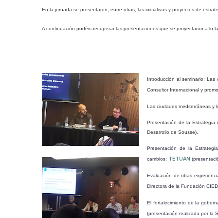
En la jornada se presentaron, entre otras, las iniciativas y proyectos de estr
A continuación podéis recuperar las presentaciones que se proyectaron a lo la
Introducción al seminario: Las
Consultor Internacional y prom
Las ciudades mediterráneas y lo
Presentación de la Estrategia
Desarrollo de Sousse).
Presentación de la Estrategi
TETUAN
cambios:
(presentació
Evaluación de otras experienc
Directora de la Fundación CIE
El fortalecimiento de la gober
(presentación realizada por la