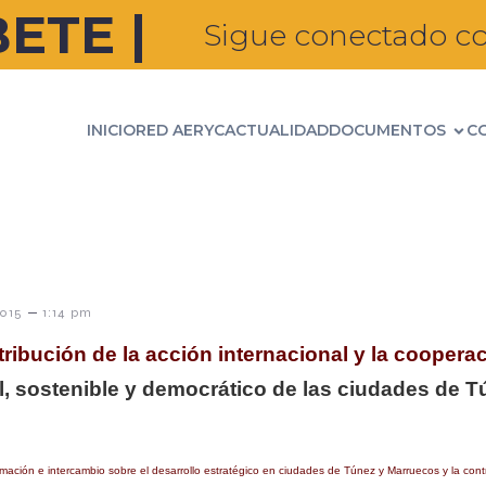
ETE |
Sigue conectado co
INICIO
RED AERYC
ACTUALIDAD
DOCUMENTOS
C
–
2015
1:14 pm
tribución de la acción internacional y la cooper
ral, sostenible y democrático de las ciudades de 
mación e intercambio sobre el desarrollo estratégico en ciudades de Túnez y Marruecos y la contr