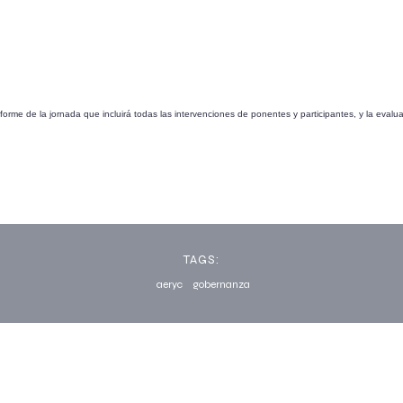
forme de la jornada que incluirá todas las intervenciones de ponentes y participantes, y la evalua
TAGS:
aeryc
gobernanza