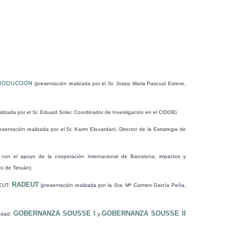
RODUCCIÓN
(presentación realizada por el Sr. Josep Maria Pascual Esteve,
alizada por el Sr. Eduard Soler, Coordinador de Investigación en el CIDOB)
esentación realizada por el Sr. Karim Elouardani, Director de la Estrategia de
d con el apoyo de la cooperación internacional de Barcelona; impactos y
to de Tetuán).
RADEUT
DEUT:
(presentación realizada por la Sra. Mª Carmen García Peña,
GOBERNANZA SOUSSE I
GOBERNANZA SOUSSE II
iudad:
y