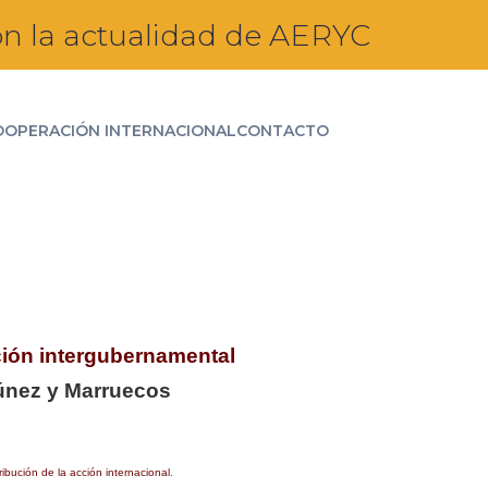
n la actualidad de AERYC
OOPERACIÓN INTERNACIONAL
CONTACTO
ación intergubernamental
Túnez y Marruecos
ibución de la acción internacional
.