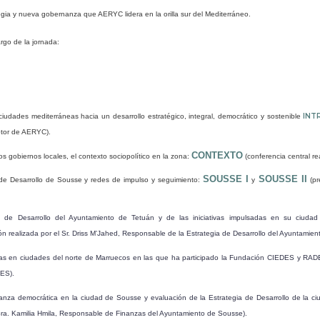
ategia y nueva gobernanza que AERYC lidera en la orilla sur del Mediterráneo.
rgo de la jornada:
INT
 ciudades mediterráneas hacia un desarrollo estratégico, integral, democrático y sostenible
otor de AERYC).
CONTEXTO
s gobiernos locales, el contexto sociopolítico en la zona:
(conferencia central re
SOUSSE I
SOUSSE II
 de Desarrollo de Sousse y redes de impulso y seguimiento:
y
(pr
a de Desarrollo del Ayuntamiento de Tetuán y de las iniciativas impulsadas en su ciuda
n realizada por el Sr. Driss M’Jahed, Responsable de la Estrategia de Desarrollo del Ayuntamien
ias en ciudades del norte de Marruecos en las que ha participado la Fundación CIEDES y RA
DES).
nanza democrática en la ciudad de Sousse y evaluación de la Estrategia de Desarrollo de la c
 Sra. Kamilia Hmila, Responsable de Finanzas del Ayuntamiento de Sousse).