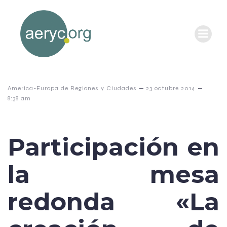
–
–
America-Europa de Regiones y Ciudades
23 octubre 2014
8:38 am
Participación en
la mesa
redonda «La