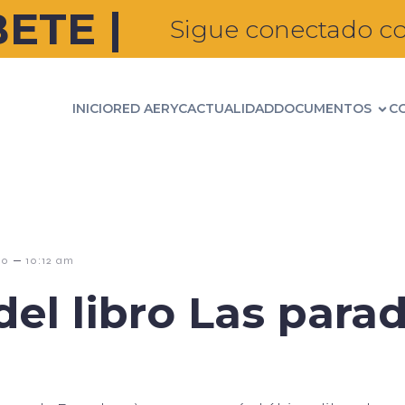
ETE |
Sigue conectado co
INICIO
RED AERYC
ACTUALIDAD
DOCUMENTOS
C
–
20
10:12 am
el libro Las parad