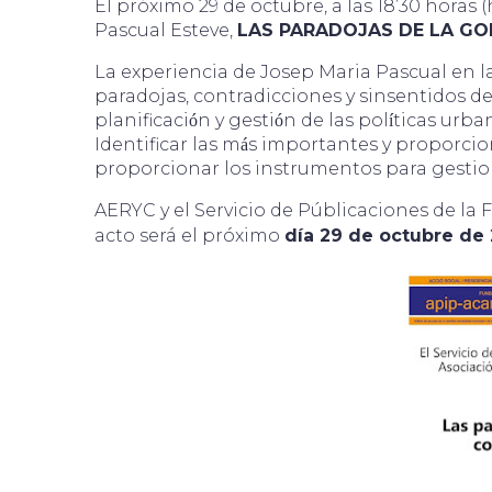
El próximo 29 de octubre, a las 18’30 horas
Pascual Esteve,
LAS PARADOJAS DE LA GOB
La experiencia de Josep Maria Pascual en la
paradojas, contradicciones y sinsentidos de
planificaci
n y gesti
n de las pol
ticas urba
ó
ó
í
Identificar las m
s importantes y proporcio
á
proporcionar los instrumentos para gestio
AERYC y el Servicio de Públicaciones de la 
acto será el próximo
día 29 de octubre de 