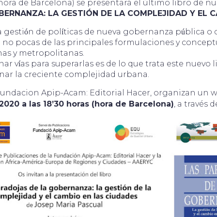
 (hora de Barcelona) se presentará el último libro de 
ERNANZA: LA GESTIÓN DE LA COMPLEJIDAD Y EL C
 gesti
n de pol
ticas de nueva gobernanza p
blica o 
ó
í
ú
 no pocas de las principales formulaciones y conceptu
nas y metropolitanas.
nar v
as para superarlas es de lo que trata este nuevo l
í
nar la creciente complejidad urbana.
Fundacion Apip-Acam: Editorial Hacer, organizan un we
2020 a las 18’30 horas (hora de Barcelona)
, a través 