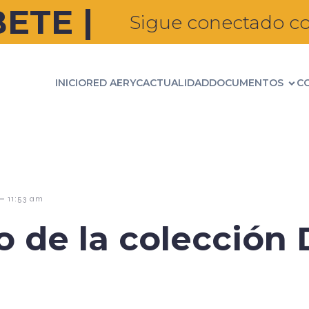
ETE |
Sigue conectado co
INICIO
RED AERYC
ACTUALIDAD
DOCUMENTOS
C
–
11:53 am
o de la colecció