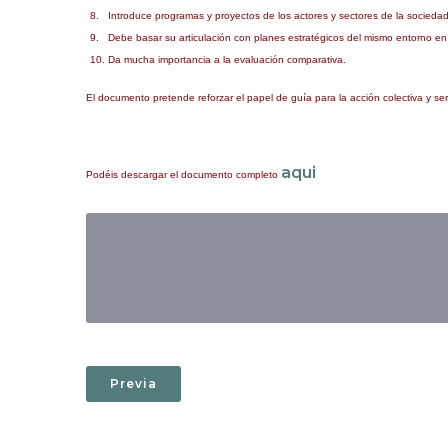
8.
Introduce programas y proyectos de los actores y sectores de la sociedad 
9.
Debe basar su articulación con planes estratégicos del mismo entorno en
10.
Da mucha importancia a la evaluación comparativa.
El documento pretende reforzar el papel de guía para la acción colectiva y s
aqui
Podéis descargar el documento completo
Previa