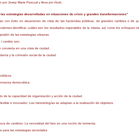
r Josep Maria Pascual y lleva por título:
e las estrategias desarrolladas en situaciones de crisis y grandes transformaciones”
lan con éxito en situaciones de crisis de las haciendas públicas, de grandes cambios o de qu
as, podemos identificar cuáles son los resultados esperables de la misma, así como los enfoques
gestión de las estrategias urbanas.
 / cambio son:
e convierta en una crisis de ciudad.
anía y la cohesión social de la ciudad.
públicos.
obernanza democrática.
to de la capacidad de organización y acción de la ciudad.
xible e innovador: Las metodologías se adaptan a la realización de objetivos.
época de cambios: La necesidad del faro en una noche de tormenta.
 para las estrategias sectoriales.