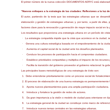
El primer número de la nueva colección DOCUMENTOS AERYC está elaborado po
“Nuevos enfoques a la estrategia de las ciudades: Reflexiones a la luz d
El autor, partiendo de la tesis que las estrategias urbanas que se desarrol
elaboración y gestión de estrategias urbanas; y, por tanto, a partir de ell
factores clave para la renovación y generación de mayor impacto social en la 
Los resultados que proporciona una estrategia urbana en un período de crisis
·
La estrategia compartida impide que la crisis que acontece en la ciudad, s
·
Genera una cultura estratégica basada en el empoderamiento de la ciudad
·
Aumenta el capital social de la ciudad ante los desafíos planteados.
·
Conduce los procesos de participación hacia el compromiso ciudadano.
·
Establece prioridades compartidas y multiplica el impacto de los recursos 
·
Facilita la transición del gobierno proveedor al gobierno relacional: la g
Las principales bases metodológicas de una estrategia de éxito son:
1.
Debe entenderse prioritariamente como un proceso social de fortalecimien
2.
El proceso de elaboración de una buena estrategia es permanentemente fle
3.
Aporta nuevos planteamientos para una amplia participación ciudadana.
4.
Introduce y fortalece la gestión de redes de actores.
5.
Da gran importancia a la visión o modelo de ciudad para orientarse en 
6.
La estrategia general de la ciudad se constituye como marco de referencia
7.
Introduce nuevos temas centrales en las estrategias urbanas.