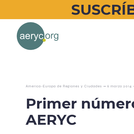
SUSCRÍB
–
America-Europa de Regiones y Ciudades
6 marzo 2014
Primer númer
AERYC