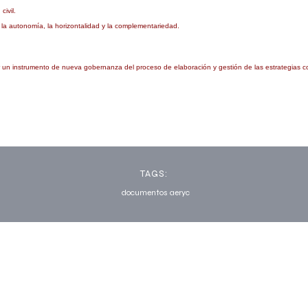
civil.
 la autonomía, la horizontalidad y la complementariedad.
er un instrumento de nueva gobernanza del proceso de elaboración y gestión de las estrategias 
TAGS:
documentos aeryc