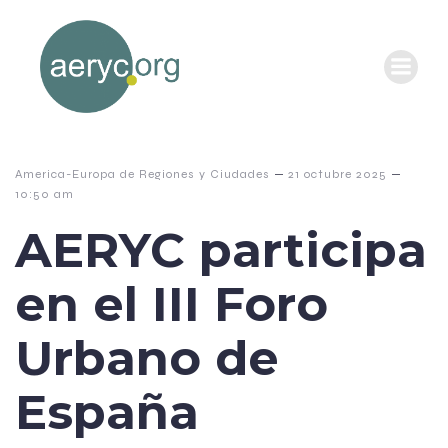
–
–
America-Europa de Regiones y Ciudades
21 octubre 2025
10:50 am
AERYC participa
en el III Foro
Urbano de
España