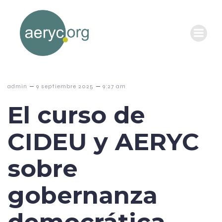
–
–
admin
9 septiembre 2025
9:27 am
El curso de
CIDEU y AERYC
sobre
gobernanza