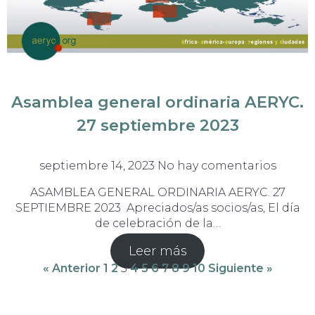
Asamblea general ordinaria AERYC.
27 septiembre 2023
septiembre 14, 2023
No hay comentarios
ASAMBLEA GENERAL ORDINARIA AERYC. 27
SEPTIEMBRE 2023 Apreciados/as socios/as, El día
de celebración de la…
Leer más
« Anterior
1
2
3
4
5
6
7
8
9
10
Siguiente »