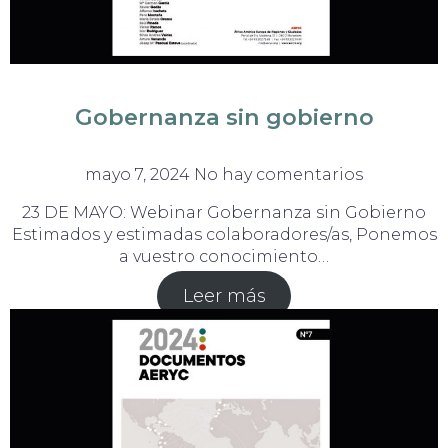
Gobernanza sin gobierno
mayo 7, 2024
No hay comentarios
23 DE MAYO: Webinar Gobernanza sin Gobierno
Estimados y estimadas colaboradores/as, Ponemos
a vuestro conocimiento…
Leer más