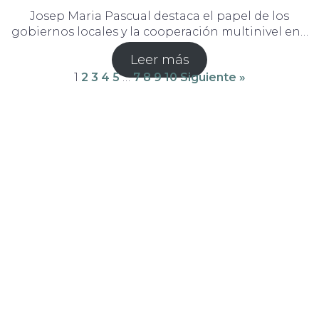
Josep Maria Pascual destaca el papel de los
gobiernos locales y la cooperación multinivel en…
Leer más
1
2
3
4
5
…
7
8
9
10
Siguiente »